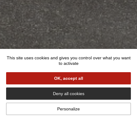
Addresse :
124 Rue Principale
This site uses cookies and gives you control over what you want
57930 Berthelming
to activate
Tous les week-end, le Restaurant le Grognon et
ses Délices vous suggère plusieurs plats à bases
OK, accept all
de produits frais. Découvrez nos suggestions ci-
dessous !
Deny all cookies
Personalize
Vous souhaitez réserver ?
Rien de plus simple ! Appelez directement en cliquant