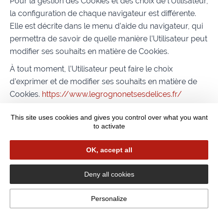
Pour la gestion des Cookies et des choix de l’Utilisateur,
la configuration de chaque navigateur est différente.
Elle est décrite dans le menu d’aide du navigateur, qui
permettra de savoir de quelle manière l’Utilisateur peut
modifier ses souhaits en matière de Cookies.
À tout moment, l’Utilisateur peut faire le choix
d’exprimer et de modifier ses souhaits en matière de
Cookies.
https://www.legrognonetsesdelices.fr/
Addresse :
pourra en outre faire appel aux services de
124 Rue Principale
This site uses cookies and gives you control over what you want
57930 Berthelming
prestataires externes pour l’aider à recueillir et traiter
to activate
les informations décrites dans cette section.
Enfin, en cliquant sur les icônes dédiées aux réseaux
OK, accept all
sociaux Twitter, Facebook, Linkedin et Google Plus
figurant sur le Site de
Deny all cookies
https://www.legrognonetsesdelices.fr/
ou dans son
Personalize
application mobile et si l’Utilisateur a accepté le dépôt
de cookies en poursuivant sa navigation sur le Site