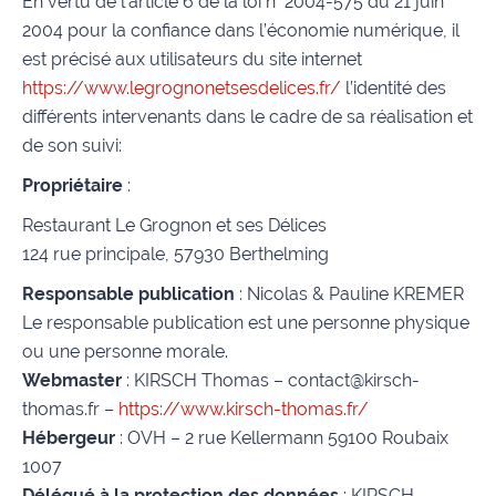
En vertu de l’article 6 de la loi n° 2004-575 du 21 juin
2004 pour la confiance dans l’économie numérique, il
est précisé aux utilisateurs du site internet
https://www.legrognonetsesdelices.fr/
l’identité des
différents intervenants dans le cadre de sa réalisation et
de son suivi:
Propriétaire
:
Restaurant Le Grognon et ses Délices
124 rue principale, 57930 Berthelming
Responsable publication
: Nicolas & Pauline KREMER
Le responsable publication est une personne physique
ou une personne morale.
Webmaster
: KIRSCH Thomas – contact@kirsch-
thomas.fr –
https://www.kirsch-thomas.fr/
Hébergeur
: OVH – 2 rue Kellermann 59100 Roubaix
1007
Délégué à la protection des données
: KIRSCH