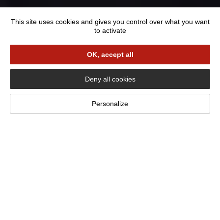
Addresse :
124 Rue Principale
This site uses cookies and gives you control over what you want
57930 Berthelming
to activate
Depuis sa création en 2018 par Nicolas & Pauline
KREMER, le Grognon et ses délices compte une
OK, accept all
belle petite équipe de 4 personnes avec 2
cuisiniers et 2 serveuses pour vous servir nos
Deny all cookies
repas fait-maisons.
Personalize
Nicolas, Pauline, Léa,
William et Pierre vous
accueille dans un cadre
chaleureux et conviviale au
coeur du village de